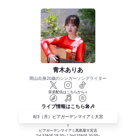
青木ありあ
岡山出身20歳のシンガーソングライター
音楽配信はこちらから↓
ライブ情報はこちら🎤🎶
8/3（月）ビアガーデンマイアミ大宮
↑
ビアガーデンマイアミ髙島屋大宮店
1st STAGE 18:30~ / 2nd STAGE 20:00~